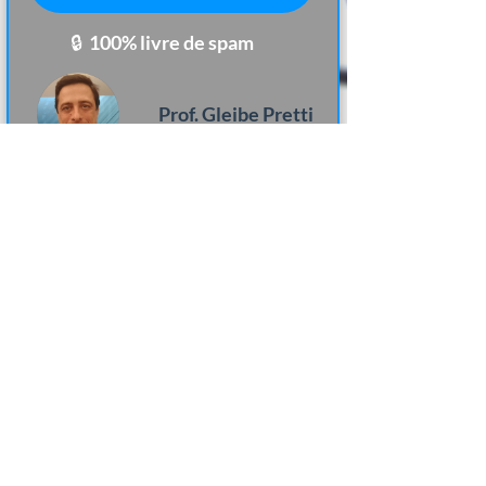
🔒​​​​ ​100% livre de
spam
Prof. Gleibe Pretti
Perito Judicial Grafotécnico
"O curso oferecido de Perícia
Grafotécnica pelo Professor
Gleibe, se me permite dizer, um
estupendo catedrático do Direito,
é de excelente qualidade e
eficácia."
Janderson Couto Vegas
Aluno e Perito Judicial