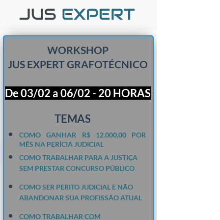
WORKSHOP
JUS EXPERT GRAFOTÉCNICO
De 03/02 a
06
/02 - 20
HORAS
​​​​​​​TEMAS
COMO GANHAR R$ 12.000,00 POR
MÊS NA PERÍCIA JUDICIAL
COMO TRABALHAR PARA A JUSTIÇA
SEM PRESTAR CONCURSO PÚBLICO
COMO SER PERITO JUDICIAL E NÃO
ABANDONAR SUA PROFISSÃO ATUAL
COMO TRABALHAR COM