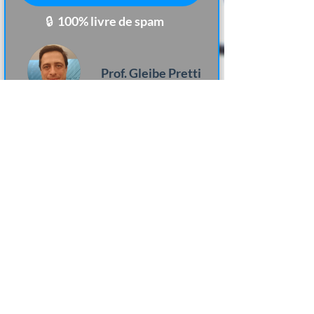
🔒​​​​ ​100% livre de
spam
Prof. Gleibe Pretti
Perito Judicial Grafotécnico
"O curso oferecido de Perícia
Grafotécnica pelo Professor
Gleibe, se me permite dizer, um
estupendo catedrático do Direito,
é de excelente qualidade e
eficácia."
Janderson Couto Vegas
Aluno e Perito Judicial