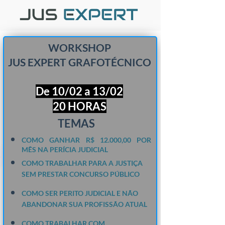
WORKSHOP
JUS EXPERT GRAFOTÉCNICO
De 10/02 a
13
/02
20
HORAS
​​​​​​​TEMAS
COMO GANHAR R$ 12.000,00 POR
MÊS NA PERÍCIA JUDICIAL
COMO TRABALHAR PARA A JUSTIÇA
SEM PRESTAR CONCURSO PÚBLICO
COMO SER PERITO JUDICIAL E NÃO
ABANDONAR SUA PROFISSÃO ATUAL
COMO TRABALHAR COM