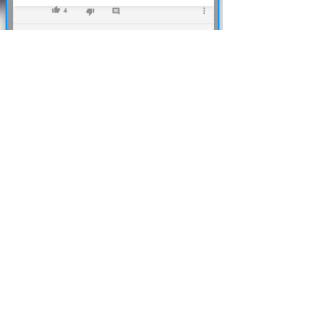
application is limitless and the
support is great. Defnitly worth a
recomendation​​​​​​​
Mary Jane / Actress